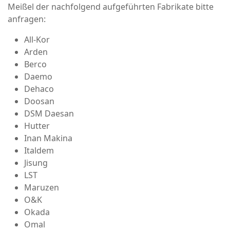
Meißel der nachfolgend aufgeführten Fabrikate bitte
anfragen:
All-Kor
Arden
Berco
Daemo
Dehaco
Doosan
DSM Daesan
Hutter
Inan Makina
Italdem
Jisung
LST
Maruzen
O&K
Okada
Omal