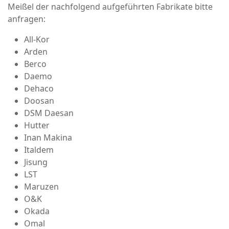
Meißel der nachfolgend aufgeführten Fabrikate bitte
anfragen:
All-Kor
Arden
Berco
Daemo
Dehaco
Doosan
DSM Daesan
Hutter
Inan Makina
Italdem
Jisung
LST
Maruzen
O&K
Okada
Omal